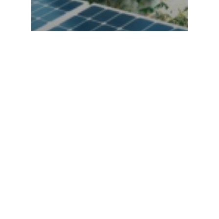
Meio Ambiente
ISO 14001 – O que é,
para que serve e que
benefícios pode trazer
à sua empresa