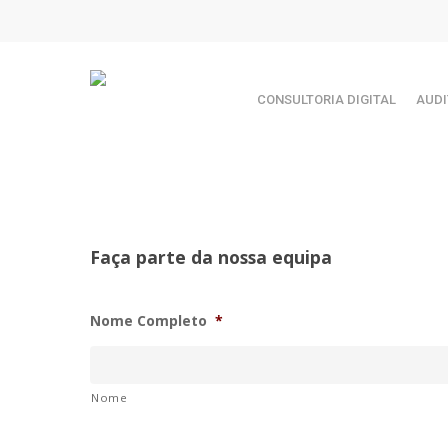
Skip
TEST89838
to
main
content
CONSULTORIA DIGITAL
AUDI
Faça parte da nossa equipa
Nome Completo
*
Nome
Hit enter to search or ESC to close