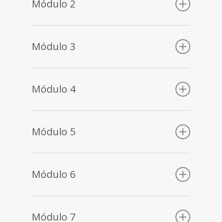
Conceitos da Qualidade
Módulo 2
Princípios da Qualidade
A ISO e a ISO 9001:2015
O que é auditoria
High Level Structure
Responsabilidades e equipa
Módulo 3
Conceitos de Auditoria
Processo de Auditoria
Item 4: Contexto da Organização
Item 5: Liderança
Módulo 4
Item 6: Planeamento
Item 7: Suporte
Módulo 5
Item 8: Operação
Identificação e tratamento de NCs
Módulo 6
Item 9: Avaliação de Desempenho
Item 10: Melhoria
Módulo 7