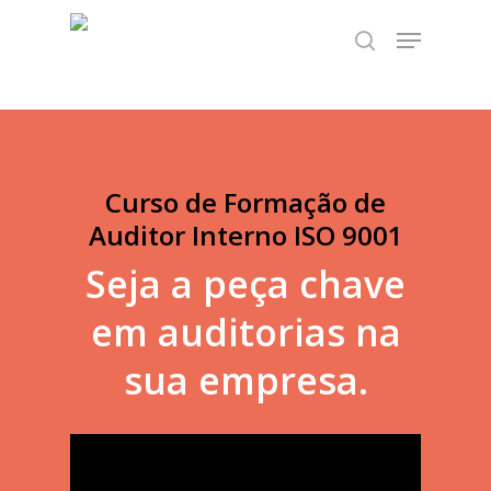
Skip
TEST89838
Menu
to
search
Close
main
Menu
content
Curso de Formação de
Auditor Interno ISO 9001
Seja a peça chave
em auditorias na
sua empresa.