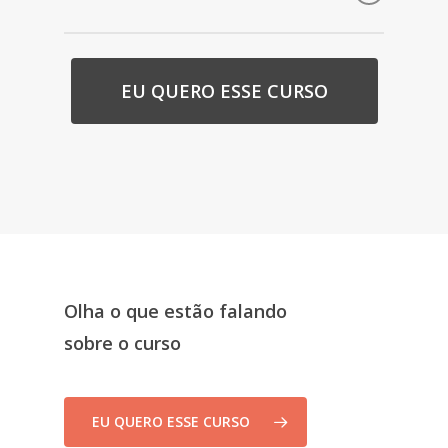
Planeamento e Preparação da auditoria
Condução e relatos da auditoria
EU QUERO ESSE CURSO
Avaliação e acompanhamento
Olha o que estão falando
sobre o curso
EU QUERO ESSE CURSO