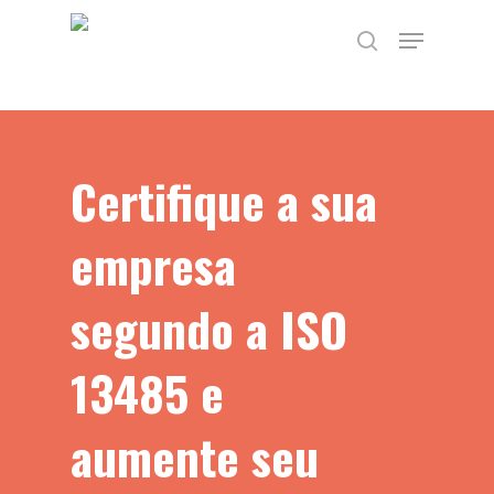
Skip
TEST89838
Menu
to
search
main
content
Certifique a sua
empresa
segundo a ISO
13485 e
aumente seu