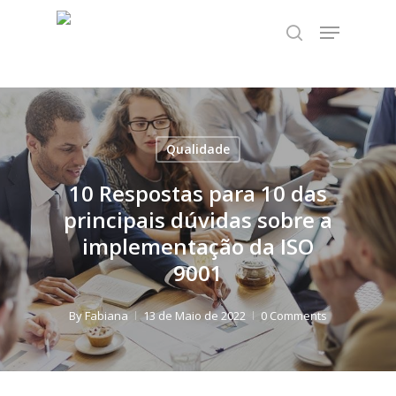
Skip
TEST89838
Menu
to
search
Close
main
Menu
content
Qualidade
10 Respostas para 10 das
principais dúvidas sobre a
implementação da ISO
9001
By
Fabiana
13 de Maio de 2022
0 Comments