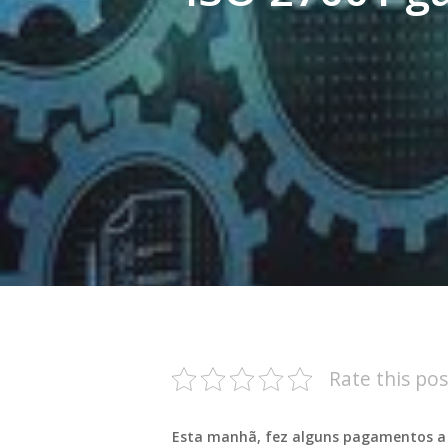
Rate this pos
Hit enter to search or ESC to close
Esta manhã, fez alguns pagamentos a f