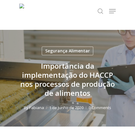
Skip
TEST89838
Menu
to
search
Close
main
Menu
content
Segurança Alimentar
Importância da
implementação do HACCP
nos processos de produção
de alimentos
By
Fabiana
1 de Junho de 2020
0 Comments