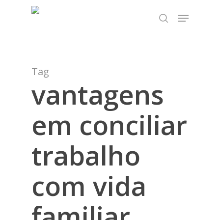
Skip
TEST89838
Menu
to
search
Close
main
Menu
content
Tag
vantagens
em conciliar
trabalho
com vida
familiar