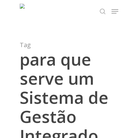
Skip
TEST89838
Menu
to
search
Close
main
Menu
content
Tag
para que
serve um
Sistema de
Gestão
Integrado