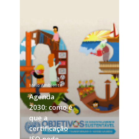
Meio Ambiente
Agenda
2030: como é
que a
certificação
ISO pode