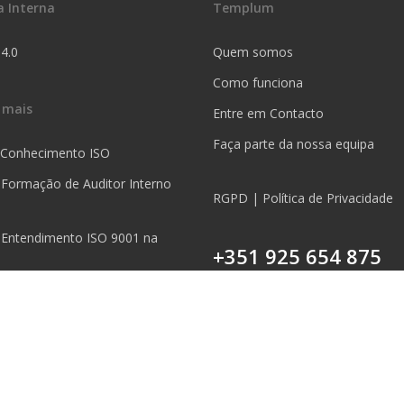
a Interna
Templum
 4.0
Quem somos
Como funciona
 mais
Entre em Contacto
Faça parte da nossa equipa
 Conhecimento ISO
 Formação de Auditor Interno
RGPD | Política de Privacidade
 Entendimento ISO 9001 na
+351 925 654 875
Chamada para a rede móvel nac
5S na Prática
 Mapeamento de Processos na