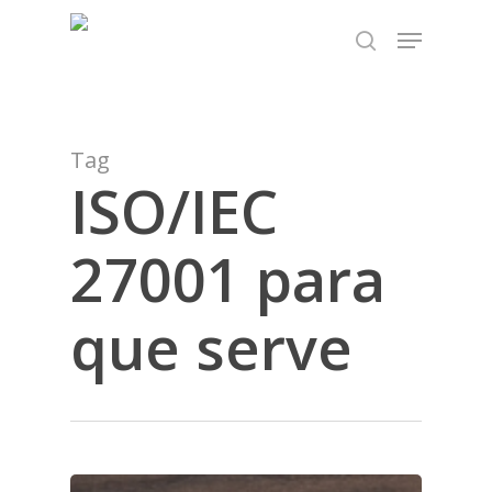
Skip
TEST89838
Menu
to
search
Close
main
Menu
content
Tag
ISO/IEC
27001 para
que serve