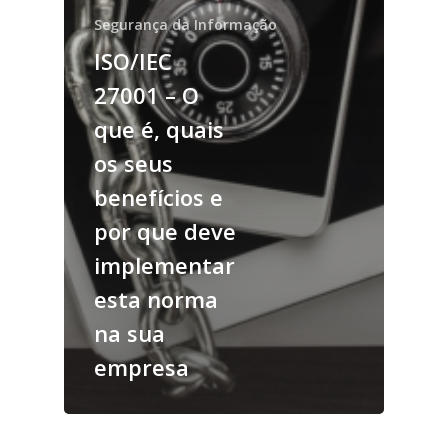
Segurança da Informação
ISO/IEC
27001 – O
que é, quais
os seus
benefícios e
por que deve
implementar
esta norma
na sua
empresa