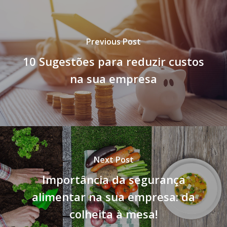
Previous Post
10 Sugestões para reduzir custos
na sua empresa
Next Post
Importância da segurança
alimentar na sua empresa: da
colheita à mesa!