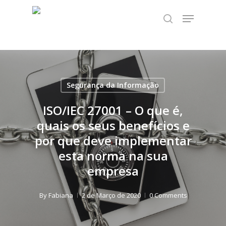
Skip
TEST89838
Menu
to
search
Close
main
Menu
content
Segurança da Informação
ISO/IEC 27001 – O que é,
quais os seus benefícios e
por que deve implementar
esta norma na sua
empresa
By
Fabiana
2 de Março de 2020
0 Comments