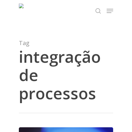
Skip
TEST89838
Menu
to
search
Close
main
Menu
content
Tag
integração
de
processos