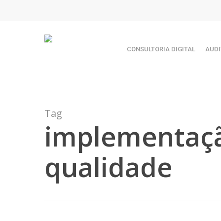
Skip
TEST89838
to
main
content
CONSULTORIA DIGITAL
AUDI
Tag
implementaçã
qualidade