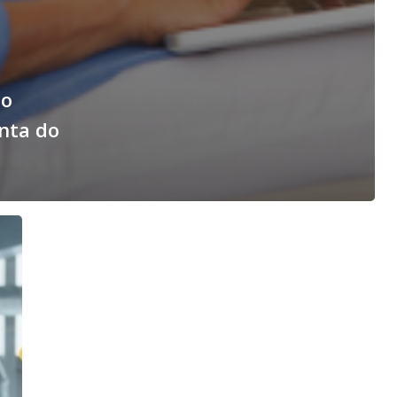
ão
nta do