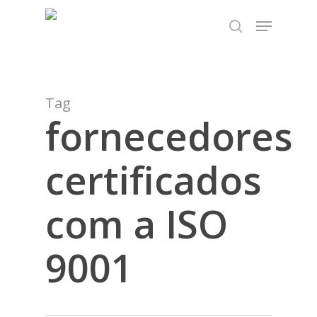
Skip
TEST89838
Menu
to
search
Close
main
Menu
content
Tag
fornecedores
certificados
com a ISO
9001