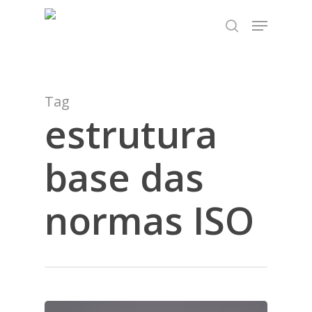
Skip
TEST89838
Menu
to
search
Close
main
Menu
content
Tag
estrutura
base das
normas ISO