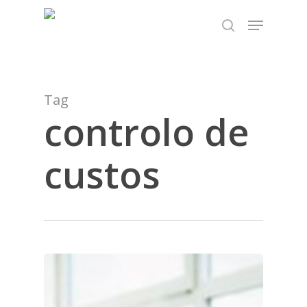
Skip
TEST89838
Menu
to
search
Close
main
Menu
content
Tag
controlo de
custos