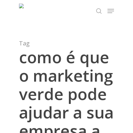
Skip
TEST89838
Menu
to
search
Close
main
Menu
content
Tag
como é que
o marketing
verde pode
ajudar a sua
empresa a