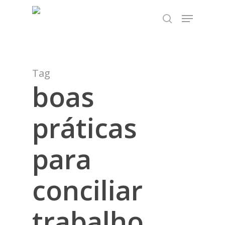
Skip
TEST89838
Menu
to
search
Close
main
Menu
content
Tag
boas
práticas
para
conciliar
trabalho