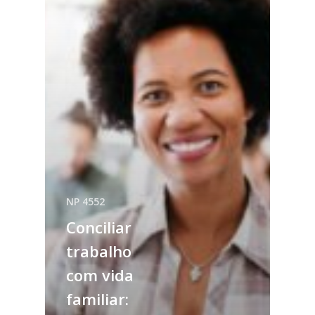
NP 4552
Conciliar
trabalho
com vida
familiar: