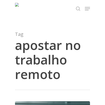
Skip
TEST89838
Menu
to
search
Close
main
Menu
content
Tag
apostar no
trabalho
remoto