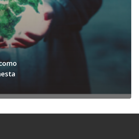
 como
nesta