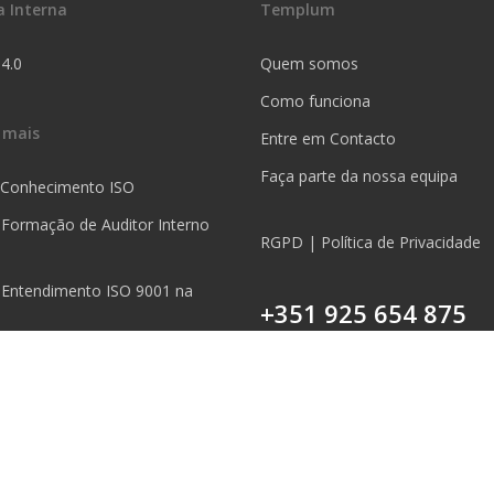
a Interna
Templum
 4.0
Quem somos
Como funciona
 mais
Entre em Contacto
Faça parte da nossa equipa
 Conhecimento ISO
 Formação de Auditor Interno
RGPD | Política de Privacidade
 Entendimento ISO 9001 na
+351 925 654 875
Chamada para a rede móvel nac
5S na Prática
 Mapeamento de Processos na