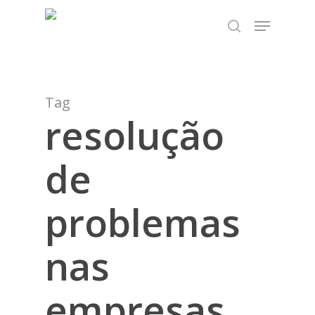
Skip
TEST89838
Menu
to
search
Close
main
Menu
content
Tag
resolução
de
problemas
nas
empresas