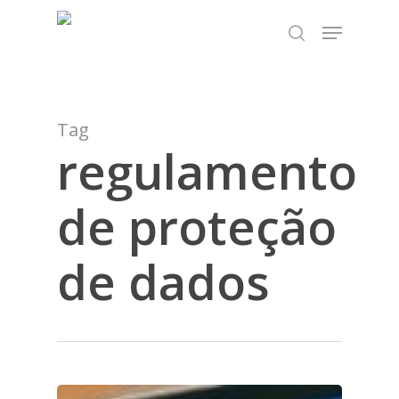
Skip
TEST89838
Menu
to
search
Close
main
Menu
content
Tag
regulamento
de proteção
de dados