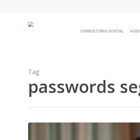
Skip
TEST89838
to
main
content
CONSULTORIA DIGITAL
AUDI
Tag
passwords se
Hit enter to search or ESC to close