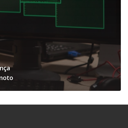
ança
moto