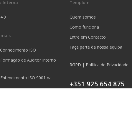
a Interna
Templum
 4.0
Quem somos
Como funciona
 mais
Entre em Contacto
Faça parte da nossa equipa
 Conhecimento ISO
 Formação de Auditor Interno
RGPD | Política de Privacidade
 Entendimento ISO 9001 na
+351 925 654 875
Chamada para a rede móvel nac
5S na Prática
 Mapeamento de Processos na