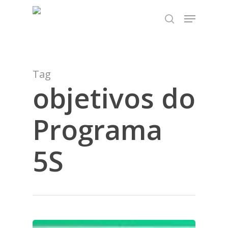
Skip
TEST89838
Menu
to
search
Close
main
Menu
content
Tag
objetivos do
Programa
5S