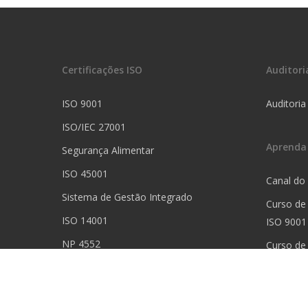
Certificações ISO
Auditori
ISO 9001
Auditoria
ISO/IEC 27001
Aprenda
Segurança Alimentar
ISO 45001
Canal do
Sistema de Gestão Integrado
Curso de
ISO 14001
ISO 9001
NP 4552
Curso de
Prática
ISO 17025
Curso de 
ISO 13485