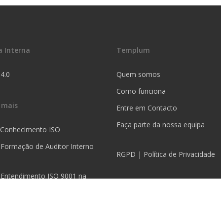
a Interna
Templum
 4.0
Quem somos
Como funciona
 mais
Entre em Contacto
Faça parte da nossa equipa
 Conhecimento ISO
 Formação de Auditor Interno
RGPD | Política de Privacidade
 Entendimento ISO 9001 na
+351 925 654 875
Chamada para a rede móvel nac
5S na Prática