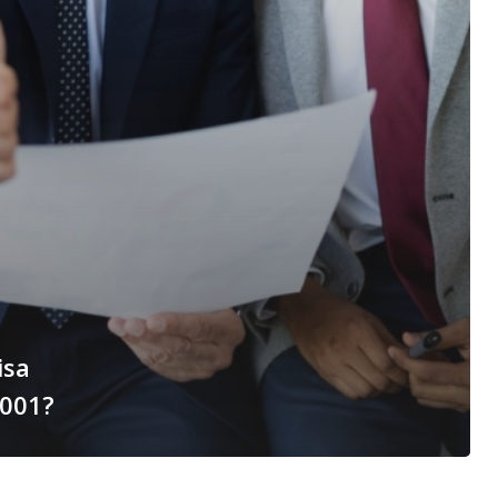
isa
9001?