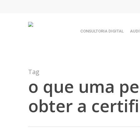
Skip
TEST89838
to
main
content
CONSULTORIA DIGITAL
AUDI
Tag
o que uma pe
obter a certi
Hit enter to search or ESC to close