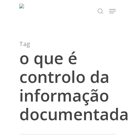
Skip
TEST89838
Menu
to
search
Close
main
Menu
content
Tag
o que é
controlo da
informação
documentada