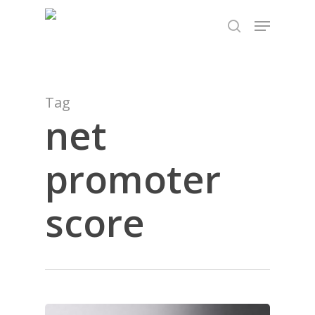
Skip
TEST89838
Menu
to
search
Close
main
Menu
content
Tag
net
promoter
score