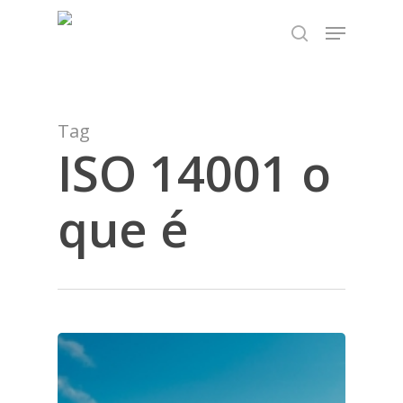
Skip
TEST89838
Menu
to
search
Close
main
Menu
content
Tag
ISO 14001 o
que é