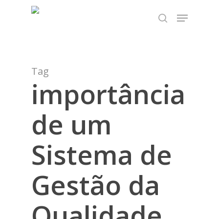
Skip
TEST89838
Menu
to
search
Close
main
Menu
content
Tag
importância
de um
Sistema de
Gestão da
Qualidade