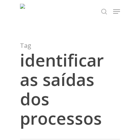
Skip
TEST89838
Menu
to
search
Close
main
Menu
content
Tag
identificar
as saídas
dos
processos