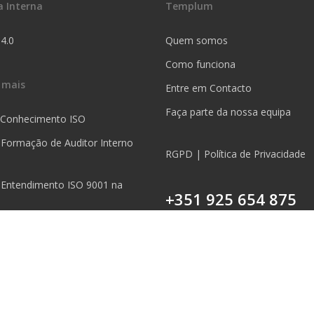
a Interna
Templum
 4.0
Quem somos
Como funciona
 mais
Entre em Contacto
Faça parte da nossa equipa
 Conhecimento ISO
 Formação de Auditor Interno
RGPD | Política de Privacidade
 Entendimento ISO 9001 na
+351 925 654 875
Chamada para a rede móvel nac
5S na Prática
 Mapeamento de Processos na