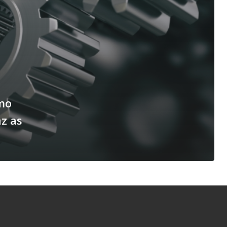
mo
az as