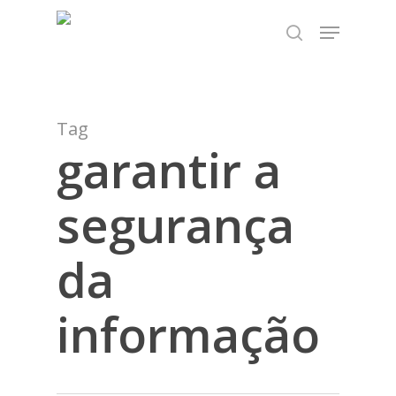
Skip
TEST89838
Menu
to
search
Close
main
Menu
content
Tag
garantir a
segurança
da
informação