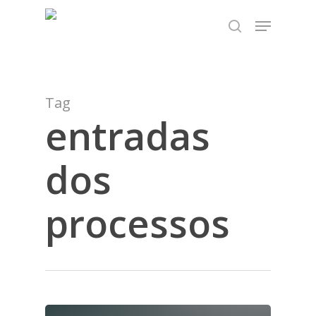
Skip
TEST89838
Menu
to
search
Close
main
Menu
content
Tag
entradas
dos
processos