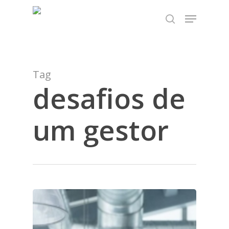
Skip
TEST89838
Menu
to
search
Close
main
Menu
content
Tag
desafios de
um gestor