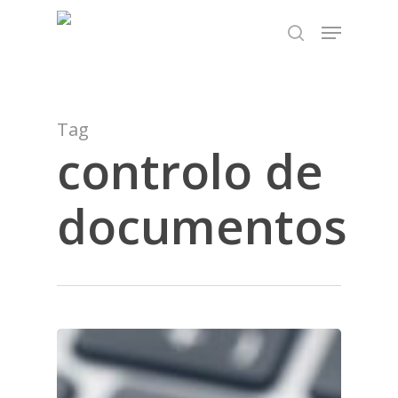
Skip
TEST89838
Menu
to
search
Close
main
Menu
content
Tag
controlo de
documentos