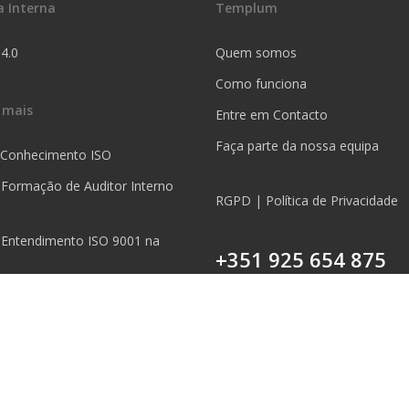
a Interna
Templum
 4.0
Quem somos
Como funciona
 mais
Entre em Contacto
Faça parte da nossa equipa
 Conhecimento ISO
 Formação de Auditor Interno
RGPD | Política de Privacidade
 Entendimento ISO 9001 na
+351 925 654 875
Chamada para a rede móvel nac
5S na Prática
 Mapeamento de Processos na