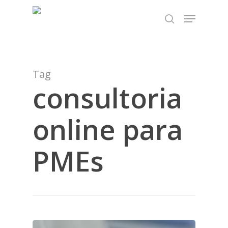
Skip
TEST89838
Menu
to
search
Close
main
Menu
content
Tag
consultoria
online para
PMEs