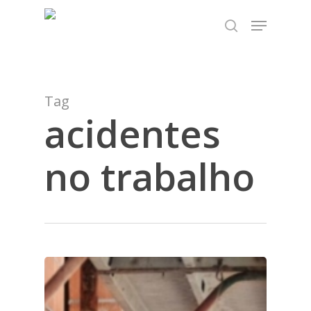
Skip
TEST89838
Menu
to
search
Close
main
Menu
content
Tag
acidentes
no trabalho