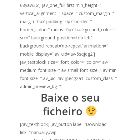
68yaw36′] [av_one_full first min_height=”
vertical_alignment=” space=” custom_margin=”
margin=’0px’ padding=’0px’ border=”
border_color=” radius=’0px’ background_color=”
src=” background_position=’top left’
background_repeat=’no-repeat’ animation=”
mobile_display=” av_uid=’av-5sqjdg2′]
[av_textblock size=” font_color=” color=” av-
medium-font-size=” av-small-font-size=” av-mini-
font-size=” av_uid=’av-jpecg2a1′ custom_class=”
admin_preview_bg=”]
Baixe o seu
ficheiro
[/av_textblock] [av_button label=’Download’
link=’manually,/wp-