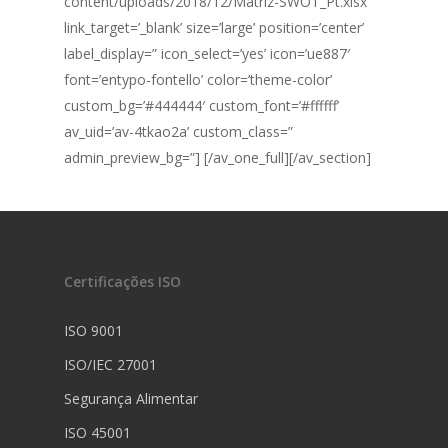
content/uploads/2018/12/Matriz-SWOT_Pt.xlsx’
link_target=’_blank’ size=’large’ position=’center’
label_display=” icon_select=’yes’ icon=’ue887′
font=’entypo-fontello’ color=’theme-color’
custom_bg=’#444444′ custom_font=’#ffffff’
av_uid=’av-4tkao2a’ custom_class=”
admin_preview_bg=”] [/av_one_full][/av_section]
Certificações ISO
ISO 9001
ISO/IEC 27001
Segurança Alimentar
ISO 45001