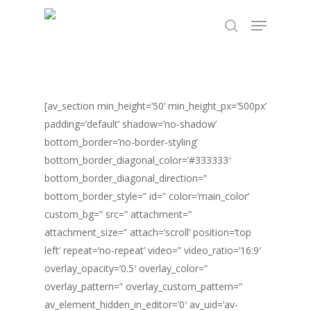
Skip
TEST89838
Menu
to
search
Close
main
Menu
content
[av_section min_height=’50’ min_height_px=’500px’
padding=’default’ shadow=’no-shadow’
bottom_border=’no-border-styling’
bottom_border_diagonal_color=’#333333′
bottom_border_diagonal_direction=”
bottom_border_style=” id=” color=’main_color’
custom_bg=” src=” attachment=”
attachment_size=” attach=’scroll’ position=’top
left’ repeat=’no-repeat’ video=” video_ratio=’16:9′
overlay_opacity=’0.5′ overlay_color=”
overlay_pattern=” overlay_custom_pattern=”
av_element_hidden_in_editor=’0′ av_uid=’av-