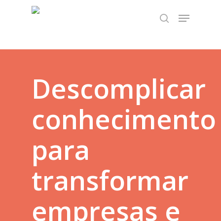
Skip
TEST89838
Menu
to
search
Close
main
Menu
content
Descomplicar
conhecimento
para
transformar
empresas e