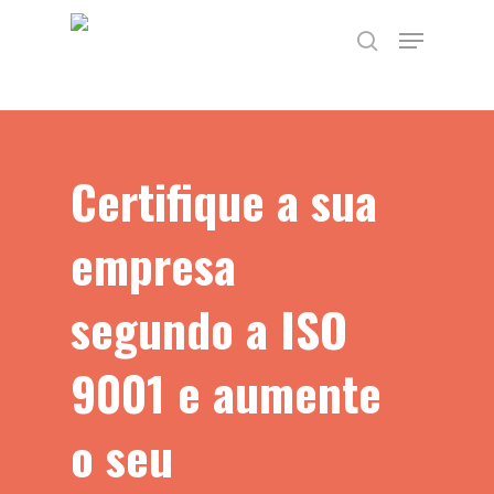
Skip
TEST89838
Menu
to
search
main
content
Certifique a sua
empresa
segundo a ISO
9001 e aumente
o seu