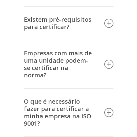
Todas as organizações, de qualquer setor
e/ou dimensão, podem-se certificar na ISO
Existem pré-requisitos
para certificar?
9001.
A empresa deve ser constituída legalmente
(ter número fiscal) e satisfazer os requisitos
Empresas com mais de
uma unidade podem-
legais do seu setor de atividade.
se certificar na
norma?
Podem sim. Nesse caso a empresa pode
escolher certificar apenas uma unidade ou
O que é necessário
fazer para certificar a
todas as unidades juntas.
minha empresa na ISO
9001?