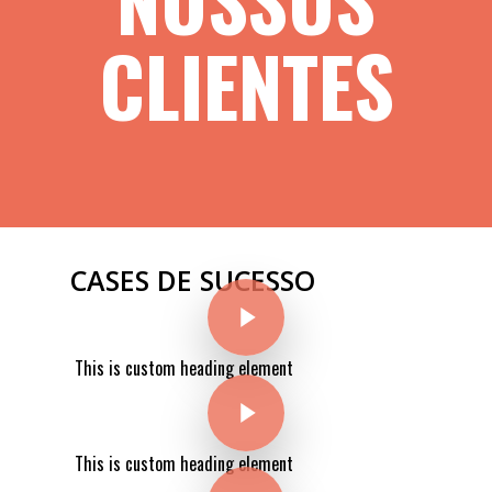
CLIENTES
CASES DE SUCESSO
Play Video
This is custom heading element
Play Video
This is custom heading element
Play Video