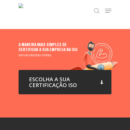
Skip
TEST89838
Menu
to
search
main
content
A MANEIRA MAIS SIMPLES DE
CERTIFICAR A SUA EMPRESA NA ISO
TEMPLUM CONSULTORIA PORTUGAL
ESCOLHA A SUA
CERTIFICAÇÃO ISO