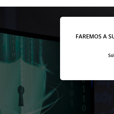
FAREMOS A SU
resa
So
e eleve a
ação