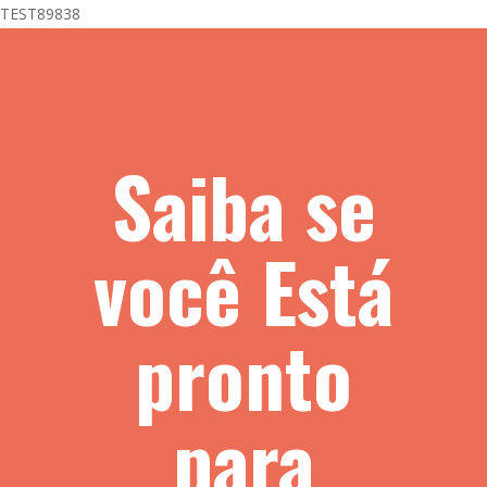
Skip
TEST89838
to
main
content
Saiba se
você Está
pronto
para