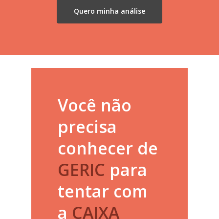
Quero minha análise
Você não
precisa
conhecer de
GERIC
para
tentar com
a
CAIXA