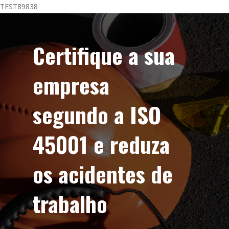
Skip
TEST89838
to
main
Certifique a sua
content
empresa
segundo a ISO
45001 e reduza
os acidentes de
trabalho