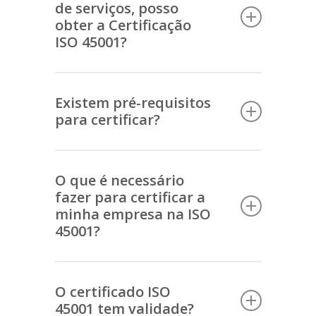
de serviços, posso
obter a Certificação
ISO 45001?
Todas as organizações, de qualquer ramo
de atividade ou dimensão, podem
Existem pré-requisitos
para certificar?
implementar e certificar-se segundo a ISO
45001.
A empresa deve ser constituída legalmente
(ter número fiscal) e satisfazer os requisitos
O que é necessário
fazer para certificar a
legais do seu setor de atividade.
minha empresa na ISO
45001?
Em primeiro lugar, precisará implementar
todos os requisitos da ISO 45001 na sua
O certificado ISO
45001 tem validade?
organização. Ao finalizar a implementação